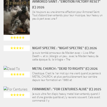
ARMORED SAINT : "EMOTION FACTORY RESET"
(C) 2026
J’ai toujours eu une énorme affection pour Armored Saint.
Tout d’abord bien entendu pour leur musique, leur heavy un
peu à part avec une f
NIGHT SPECTRE : "NIGHT SPECTRE" (C) 2026
Je suis tombé amoureux de Maiden avec « Live After
Death », et si j’élargis un peu , avec le Maiden heavy de
cette époque là, la trilogie « The
METAL CHURCH : "DEAD TO RIGHTS" (C) 2026
Chaotique. C’est le 1er mot qui me vient quand je pense à
METAL CHURCH, et plus particulièrement leur carrière
depuis leur formation en 1980 et
FIRMAMENT : "FOR CENTURIES ALIVE" (C) 2025
Je suis ultra fan d’epic heavy metal bien entendu quand il
est d’une grande qualité et j’y reviens souvent. Cela avait
commencé il y