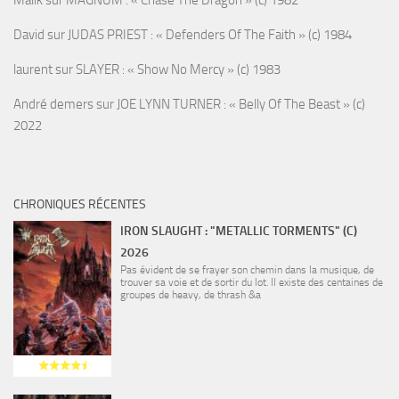
David
sur
JUDAS PRIEST : « Defenders Of The Faith » (c) 1984
laurent
sur
SLAYER : « Show No Mercy » (c) 1983
André demers
sur
JOE LYNN TURNER : « Belly Of The Beast » (c)
2022
CHRONIQUES RÉCENTES
IRON SLAUGHT : "METALLIC TORMENTS" (C)
2026
Pas évident de se frayer son chemin dans la musique, de
trouver sa voie et de sortir du lot. Il existe des centaines de
groupes de heavy, de thrash &a