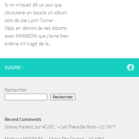
Si on m’avait dit un jour que
j’écouterai en boucle un album
solo de Joe Lynn Turner ….
Déjà, en dehors de ses albums
avec RAINBOW que j’aime bien
(même s’il s’agit de la...
SUIVRE :
Rechercher
Rechercher
Recent Comments
Ghewy frederic
sur
AC/DC : « Let There Be Rock » (c) 1977
Malik
sur
MAGNUM : « Chase The Dragon » (c) 1982