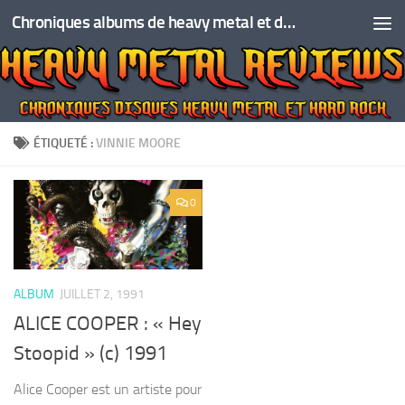
Chroniques albums de heavy metal et de hard rock
Skip to content
ÉTIQUETÉ :
VINNIE MOORE
0
ALBUM
JUILLET 2, 1991
ALICE COOPER : « Hey
Stoopid » (c) 1991
Alice Cooper est un artiste pour