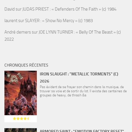
David
sur
JUDAS PRIEST : « Defenders Of The Faith » (c) 1984
laurent
sur
SLAYER : « Show No Mercy » (c) 1983
André demers
sur
JOE LYNN TURNER : « Belly Of The Beast » (c)
2022
CHRONIQUES RÉCENTES
IRON SLAUGHT : "METALLIC TORMENTS" (C)
2026
Pas évident de se frayer son chemin dans la musique, de
trouver sa voie et de sortir du lot. Il existe des centaines de
groupes de heavy, de thrash &a
ARMORED SAINT : "EMOTION FACTORY RESET"