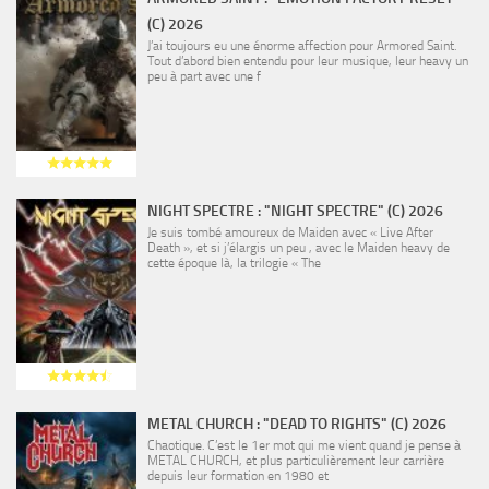
(C) 2026
J’ai toujours eu une énorme affection pour Armored Saint.
Tout d’abord bien entendu pour leur musique, leur heavy un
peu à part avec une f
NIGHT SPECTRE : "NIGHT SPECTRE" (C) 2026
Je suis tombé amoureux de Maiden avec « Live After
Death », et si j’élargis un peu , avec le Maiden heavy de
cette époque là, la trilogie « The
METAL CHURCH : "DEAD TO RIGHTS" (C) 2026
Chaotique. C’est le 1er mot qui me vient quand je pense à
METAL CHURCH, et plus particulièrement leur carrière
depuis leur formation en 1980 et