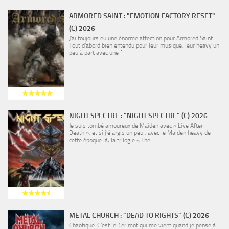
ARMORED SAINT : "EMOTION FACTORY RESET"
(C) 2026
J’ai toujours eu une énorme affection pour Armored Saint.
Tout d’abord bien entendu pour leur musique, leur heavy un
peu à part avec une f
NIGHT SPECTRE : "NIGHT SPECTRE" (C) 2026
Je suis tombé amoureux de Maiden avec « Live After
Death », et si j’élargis un peu , avec le Maiden heavy de
cette époque là, la trilogie « The
METAL CHURCH : "DEAD TO RIGHTS" (C) 2026
Chaotique. C’est le 1er mot qui me vient quand je pense à