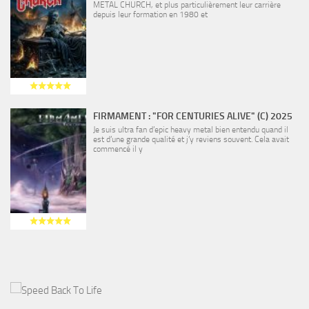
METAL CHURCH, et plus particulièrement leur carrière
depuis leur formation en 1980 et
FIRMAMENT : "FOR CENTURIES ALIVE" (C) 2025
Je suis ultra fan d’epic heavy metal bien entendu quand il
est d’une grande qualité et j’y reviens souvent. Cela avait
commencé il y