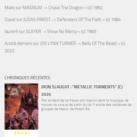
Malik
sur
MAGNUM : « Chase The Dragon » (c) 1982
David
sur
JUDAS PRIEST : « Defenders Of The Faith » (c) 1984
laurent
sur
SLAYER : « Show No Mercy » (c) 1983
André demers
sur
JOE LYNN TURNER : « Belly Of The Beast » (c)
2022
CHRONIQUES RÉCENTES
IRON SLAUGHT : "METALLIC TORMENTS" (C)
2026
Pas évident de se frayer son chemin dans la musique, de
trouver sa voie et de sortir du lot. Il existe des centaines de
groupes de heavy, de thrash &a