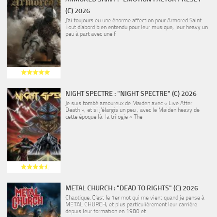
(C) 2026
J’ai toujours eu une énorme affection pour Armored Saint.
Tout d’abord bien entendu pour leur musique, leur heavy un
peu à part avec une f
NIGHT SPECTRE : "NIGHT SPECTRE" (C) 2026
Je suis tombé amoureux de Maiden avec « Live After
Death », et si j’élargis un peu , avec le Maiden heavy de
cette époque là, la trilogie « The
METAL CHURCH : "DEAD TO RIGHTS" (C) 2026
Chaotique. C’est le 1er mot qui me vient quand je pense à
METAL CHURCH, et plus particulièrement leur carrière
depuis leur formation en 1980 et