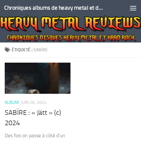
Chroniques albums de heavy metal et de hard rock
Skip to content
ÉTIQUETÉ :
SABÏRE
ALBUM
JUIN 28, 2024
SABÏRE : « Jätt » (c)
2024
Des fois on passe à côté d’un