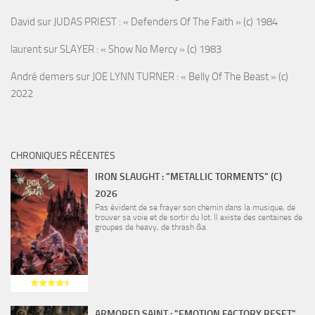
David
sur
JUDAS PRIEST : « Defenders Of The Faith » (c) 1984
laurent
sur
SLAYER : « Show No Mercy » (c) 1983
André demers
sur
JOE LYNN TURNER : « Belly Of The Beast » (c)
2022
CHRONIQUES RÉCENTES
IRON SLAUGHT : "METALLIC TORMENTS" (C)
2026
Pas évident de se frayer son chemin dans la musique, de
trouver sa voie et de sortir du lot. Il existe des centaines de
groupes de heavy, de thrash &a
ARMORED SAINT : "EMOTION FACTORY RESET"