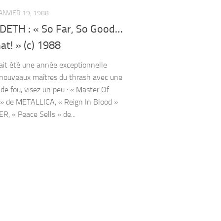
ANVIER 19, 1988
ETH : « So Far, So Good…
t! » (c) 1988
it été une année exceptionnelle
 nouveaux maîtres du thrash avec une
de fou, visez un peu : « Master Of
» de METALLICA, « Reign In Blood »
R, « Peace Sells » de...