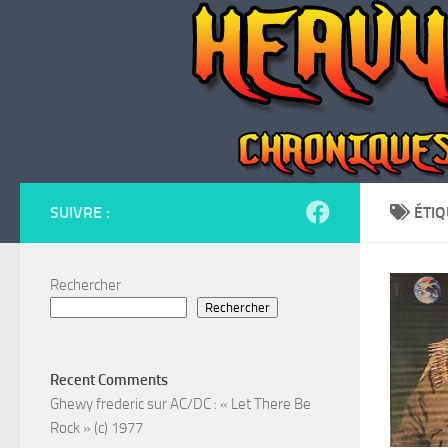
Skip to content
SUIVRE :
ÉTIQ
Rechercher
Rechercher
Recent Comments
Ghewy frederic
sur
AC/DC : « Let There Be
Rock » (c) 1977