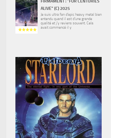
FIRMAMENT : "FOR CENTURIES
ALIVE" (C) 2025
Je suis ultra fan d’epic heavy metal bien
entendu quand il est d’une grande
qualité et j’y reviens souvent. Cela
avait commencé il y