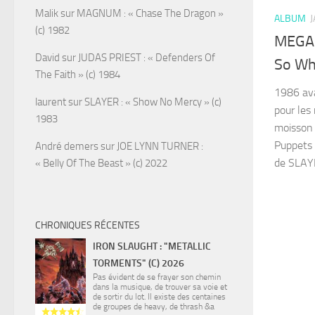
Malik
sur
MAGNUM : « Chase The Dragon »
ALBUM
J
(c) 1982
MEGAD
David
sur
JUDAS PRIEST : « Defenders Of
So Wha
The Faith » (c) 1984
1986 ava
laurent
sur
SLAYER : « Show No Mercy » (c)
pour les
1983
moisson 
Puppets 
André demers
sur
JOE LYNN TURNER :
de SLAYE
« Belly Of The Beast » (c) 2022
CHRONIQUES RÉCENTES
IRON SLAUGHT : "METALLIC
TORMENTS" (C) 2026
Pas évident de se frayer son chemin
dans la musique, de trouver sa voie et
de sortir du lot. Il existe des centaines
de groupes de heavy, de thrash &a