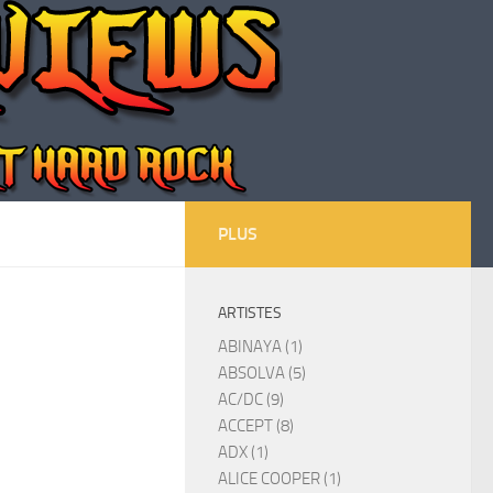
PLUS
ARTISTES
ABINAYA (1)
ABSOLVA (5)
AC/DC (9)
ACCEPT (8)
ADX (1)
ALICE COOPER (1)