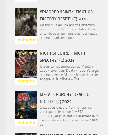
ARMORED SAINT : "EMOTION
FACTORY RESET" (C) 2026
J’ai toujours eu une énorme affection
pour Armored Saint. Tout d’abord bien
entendu pour leur musique, leur heavy
un peu à part avec une f
NIGHT SPECTRE : "NIGHT
SPECTRE" (C) 2026
Je suis tombé amoureux de Maiden
avec « Live After Death », et si j’élargis
un peu , avec le Maiden heavy de cette
époque là, la trilogie « The
METAL CHURCH : "DEAD TO
RIGHTS" (C) 2026
Chaotique. C’est le 1er mot qui me
vient quand je pense à METAL
CHURCH, et plus particulièrement leur
carrière depuis leur formation en 1980
et