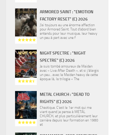
ARMORED SAINT : "EMOTION
FACTORY RESET" (C) 2026
J’ai toujours eu une énorme affection
pour Armored Saint. Tout d’abord bien
entendu pour leur musique, leur heavy
un peu à part avec une f
NIGHT SPECTRE : "NIGHT
SPECTRE" (C) 2026
Je suis tombé amoureux de Maiden
avec « Live After Death », et si j’élargis
un peu , avec le Maiden heavy de cette
époque là, la trilogie « The
METAL CHURCH : "DEAD TO
RIGHTS" (C) 2026
Chaotique. C’est le 1er mot qui me
vient quand je pense à METAL
CHURCH, et plus particulièrement leur
carrière depuis leur formation en 1980
et