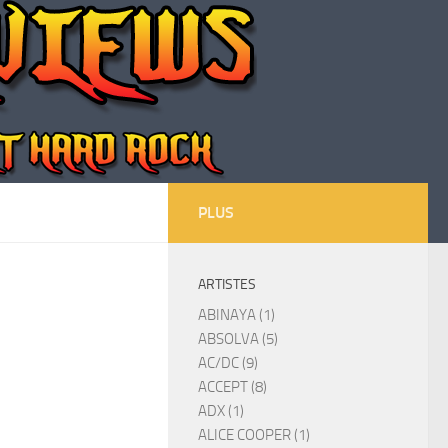
PLUS
ARTISTES
ABINAYA (1)
ABSOLVA (5)
AC/DC (9)
ACCEPT (8)
ADX (1)
ALICE COOPER (1)