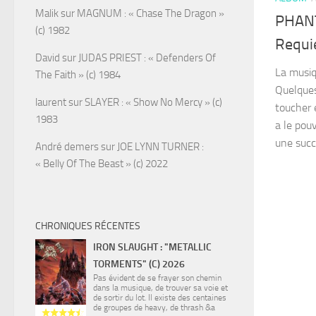
Malik
sur
MAGNUM : « Chase The Dragon »
PHANT
(c) 1982
Requi
David
sur
JUDAS PRIEST : « Defenders Of
La musiq
The Faith » (c) 1984
Quelques
laurent
sur
SLAYER : « Show No Mercy » (c)
toucher 
1983
a le pou
une succe
André demers
sur
JOE LYNN TURNER :
« Belly Of The Beast » (c) 2022
CHRONIQUES RÉCENTES
IRON SLAUGHT : "METALLIC
TORMENTS" (C) 2026
Pas évident de se frayer son chemin
dans la musique, de trouver sa voie et
de sortir du lot. Il existe des centaines
de groupes de heavy, de thrash &a