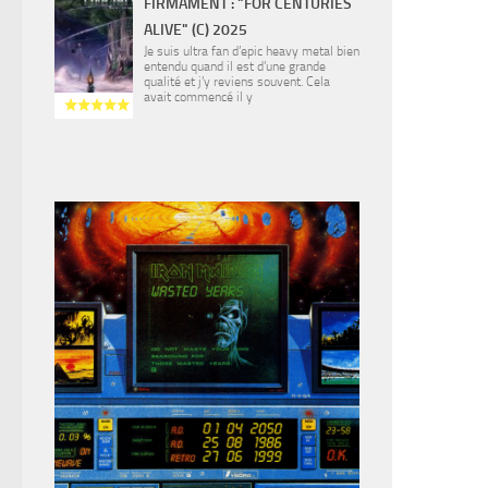
FIRMAMENT : "FOR CENTURIES
ALIVE" (C) 2025
Je suis ultra fan d’epic heavy metal bien
entendu quand il est d’une grande
qualité et j’y reviens souvent. Cela
avait commencé il y