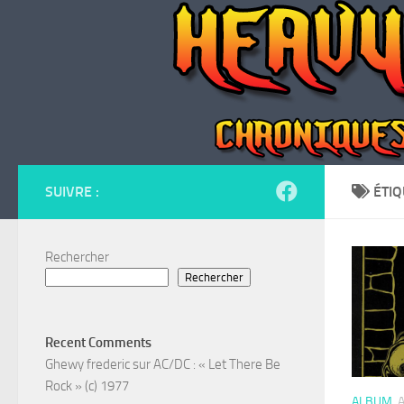
Skip to content
SUIVRE :
ÉTIQ
Rechercher
Rechercher
Recent Comments
Ghewy frederic
sur
AC/DC : « Let There Be
Rock » (c) 1977
ALBUM
A