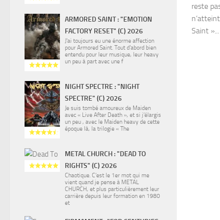
reste pa
n’attein
ARMORED SAINT : "EMOTION
Saint »...
FACTORY RESET" (C) 2026
J’ai toujours eu une énorme affection
pour Armored Saint. Tout d’abord bien
entendu pour leur musique, leur heavy
un peu à part avec une f
NIGHT SPECTRE : "NIGHT
SPECTRE" (C) 2026
Je suis tombé amoureux de Maiden
avec « Live After Death », et si j’élargis
un peu , avec le Maiden heavy de cette
époque là, la trilogie « The
METAL CHURCH : "DEAD TO
RIGHTS" (C) 2026
Chaotique. C’est le 1er mot qui me
vient quand je pense à METAL
CHURCH, et plus particulièrement leur
carrière depuis leur formation en 1980
et