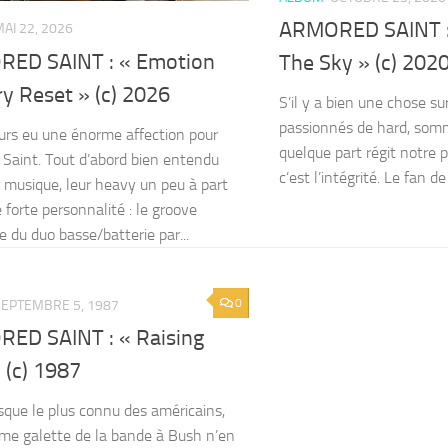
ARMORED SAINT :
AI 22, 2026
ED SAINT : « Emotion
The Sky » (c) 202
y Reset » (c) 2026
S’il y a bien une chose su
passionnés de hard, somm
jours eu une énorme affection pour
quelque part régit notre p
Saint. Tout d’abord bien entendu
c’est l’intégrité. Le fan de
r musique, leur heavy un peu à part
 forte personnalité : le groove
e du duo basse/batterie par...
0
SEPTEMBRE 5, 1987
ED SAINT : « Raising
 (c) 1987
isque le plus connu des américains,
me galette de la bande à Bush n’en