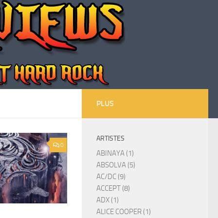
PLUS
ARTISTES
0
ABINAYA (1)
ABSOLVA (5)
AC/DC (9)
ACCEPT (8)
ADX (1)
ALICE COOPER (1)