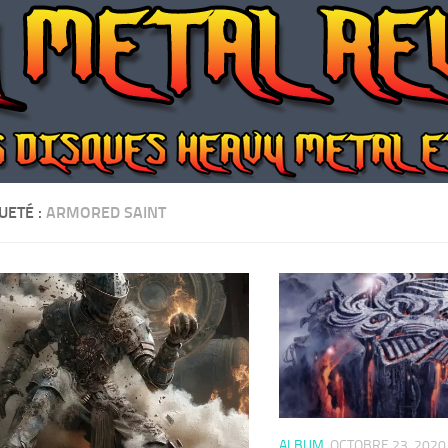
UETÉ :
ARMORED SAINT
ALBUM
OCTOBRE 23, 2020