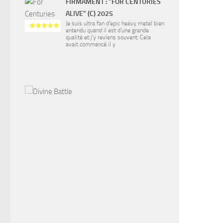
FIRMAMENT : "FOR CENTURIES
ALIVE" (C) 2025
Je suis ultra fan d’epic heavy metal bien
entendu quand il est d’une grande
qualité et j’y reviens souvent. Cela
avait commencé il y