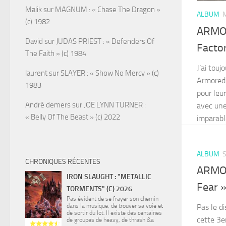
Malik
sur
MAGNUM : « Chase The Dragon »
ALBUM
M
(c) 1982
ARMOR
David
sur
JUDAS PRIEST : « Defenders Of
Factor
The Faith » (c) 1984
J’ai tou
laurent
sur
SLAYER : « Show No Mercy » (c)
Armored 
1983
pour leu
André demers
sur
JOE LYNN TURNER :
avec une
« Belly Of The Beast » (c) 2022
imparabl
ALBUM
CHRONIQUES RÉCENTES
ARMOR
IRON SLAUGHT : "METALLIC
Fear »
TORMENTS" (C) 2026
Pas évident de se frayer son chemin
Pas le d
dans la musique, de trouver sa voie et
de sortir du lot. Il existe des centaines
cette 3e
de groupes de heavy, de thrash &a