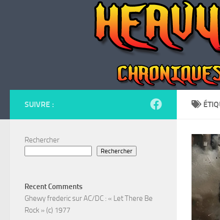
Skip to content
SUIVRE :
ÉTIQ
Rechercher
Rechercher
Recent Comments
Ghewy frederic
sur
AC/DC : « Let There Be
Rock » (c) 1977