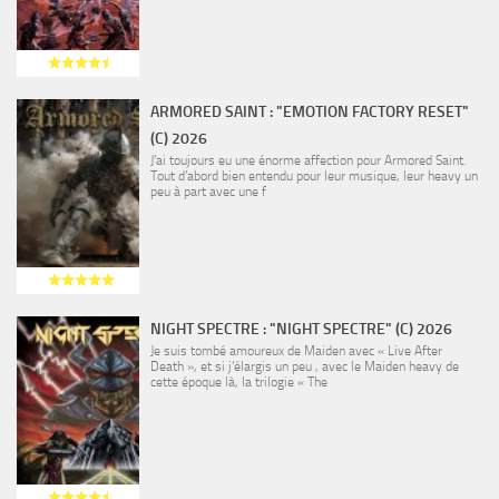
ARMORED SAINT : "EMOTION FACTORY RESET"
(C) 2026
J’ai toujours eu une énorme affection pour Armored Saint.
Tout d’abord bien entendu pour leur musique, leur heavy un
peu à part avec une f
NIGHT SPECTRE : "NIGHT SPECTRE" (C) 2026
Je suis tombé amoureux de Maiden avec « Live After
Death », et si j’élargis un peu , avec le Maiden heavy de
cette époque là, la trilogie « The