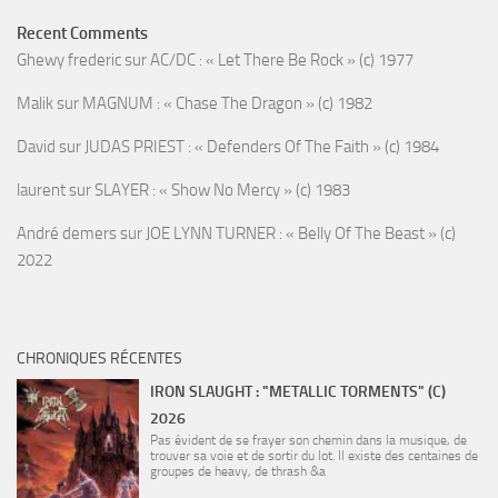
Recent Comments
Ghewy frederic
sur
AC/DC : « Let There Be Rock » (c) 1977
Malik
sur
MAGNUM : « Chase The Dragon » (c) 1982
David
sur
JUDAS PRIEST : « Defenders Of The Faith » (c) 1984
laurent
sur
SLAYER : « Show No Mercy » (c) 1983
André demers
sur
JOE LYNN TURNER : « Belly Of The Beast » (c)
2022
CHRONIQUES RÉCENTES
IRON SLAUGHT : "METALLIC TORMENTS" (C)
2026
Pas évident de se frayer son chemin dans la musique, de
trouver sa voie et de sortir du lot. Il existe des centaines de
groupes de heavy, de thrash &a