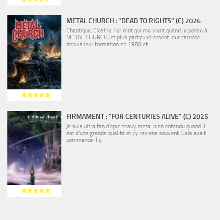
METAL CHURCH : "DEAD TO RIGHTS" (C) 2026
Chaotique. C’est le 1er mot qui me vient quand je pense à
METAL CHURCH, et plus particulièrement leur carrière
depuis leur formation en 1980 et
FIRMAMENT : "FOR CENTURIES ALIVE" (C) 2025
Je suis ultra fan d’epic heavy metal bien entendu quand il
est d’une grande qualité et j’y reviens souvent. Cela avait
commencé il y