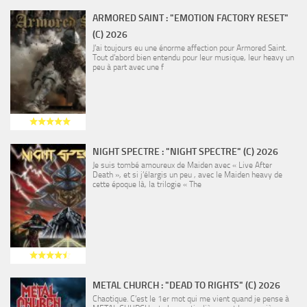
ARMORED SAINT : "EMOTION FACTORY RESET"
(C) 2026
J’ai toujours eu une énorme affection pour Armored Saint.
Tout d’abord bien entendu pour leur musique, leur heavy un
peu à part avec une f
NIGHT SPECTRE : "NIGHT SPECTRE" (C) 2026
Je suis tombé amoureux de Maiden avec « Live After
Death », et si j’élargis un peu , avec le Maiden heavy de
cette époque là, la trilogie « The
METAL CHURCH : "DEAD TO RIGHTS" (C) 2026
Chaotique. C’est le 1er mot qui me vient quand je pense à