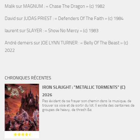
Malik
sur
MAGNUM : « Chase The Dragon » (c) 1982
David
sur
JUDAS PRIEST : « Defenders Of The Faith » (c) 1984
laurent
sur
SLAYER : « Show No Mercy » (c) 1983
André demers
sur
JOE LYNN TURNER : « Belly Of The Beast » (c)
2022
CHRONIQUES RÉCENTES
IRON SLAUGHT : "METALLIC TORMENTS" (C)
2026
Pas évident de se frayer son chemin dans la musique, de
trouver sa voie et de sortir du lot. Il existe des centaines de
groupes de heavy, de thrash &a