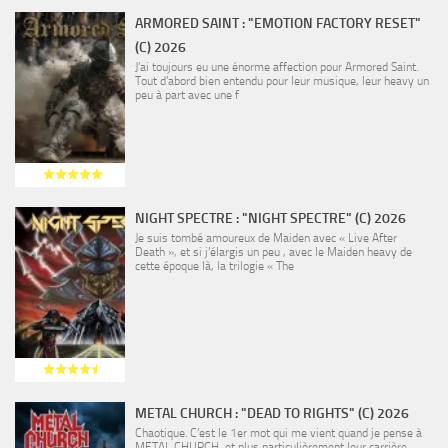
ARMORED SAINT : "EMOTION FACTORY RESET"
(C) 2026
J’ai toujours eu une énorme affection pour Armored Saint.
Tout d’abord bien entendu pour leur musique, leur heavy un
peu à part avec une f
NIGHT SPECTRE : "NIGHT SPECTRE" (C) 2026
Je suis tombé amoureux de Maiden avec « Live After
Death », et si j’élargis un peu , avec le Maiden heavy de
cette époque là, la trilogie « The
METAL CHURCH : "DEAD TO RIGHTS" (C) 2026
Chaotique. C’est le 1er mot qui me vient quand je pense à
METAL CHURCH, et plus particulièrement leur carrière