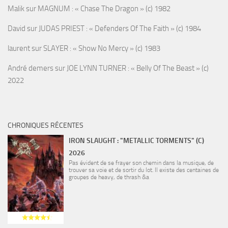
Malik
sur
MAGNUM : « Chase The Dragon » (c) 1982
David
sur
JUDAS PRIEST : « Defenders Of The Faith » (c) 1984
laurent
sur
SLAYER : « Show No Mercy » (c) 1983
André demers
sur
JOE LYNN TURNER : « Belly Of The Beast » (c)
2022
CHRONIQUES RÉCENTES
IRON SLAUGHT : "METALLIC TORMENTS" (C)
2026
Pas évident de se frayer son chemin dans la musique, de
trouver sa voie et de sortir du lot. Il existe des centaines de
groupes de heavy, de thrash &a