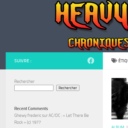
Skip to content
SUIVRE :
ÉTIQ
Rechercher
Rechercher
Recent Comments
Ghewy frederic
sur
AC/DC : « Let There Be
Rock » (c) 1977
ALBUM
J