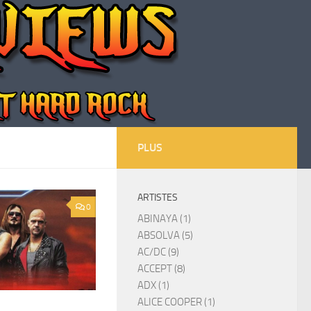
PLUS
ARTISTES
0
ABINAYA (1)
ABSOLVA (5)
AC/DC (9)
ACCEPT (8)
ADX (1)
ALICE COOPER (1)