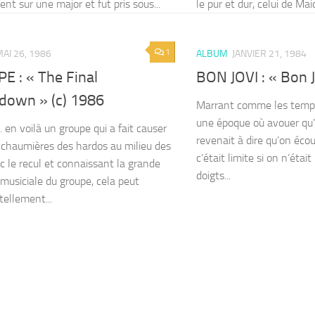
nt sur une major et fut pris sous...
le pur et dur, celui de Maid
1
AI 26, 1986
ALBUM
JANVIER 21, 1984
E : « The Final
BON JOVI : « Bon J
down » (c) 1986
Marrant comme les temps
une époque où avouer qu’
 en voilà un groupe qui a fait causer
revenait à dire qu’on écou
 chaumières des hardos au milieu des
c’était limite si on n’éta
c le recul et connaissant la grande
doigts...
 musiciale du groupe, cela peut
tellement...