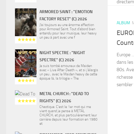
directeme
ARMORED SAINT : "EMOTION
FACTORY RESET" (C) 2026
ALBUM
M
J’ai toujours eu une énorme affection
pour Armored Saint. Tout d’abord bien
EUROP
entendu pour leur musique, leur heavy
un peu à part avec une f
Count
NIGHT SPECTRE : "NIGHT
Europe …
SPECTRE" (C) 2026
dans les
Je suis tombé amoureux de Maiden
80s. Ave
avec « Live After Death », et si j’élargis
un peu , avec le Maiden heavy de cette
richesse
époque là, la trilogie « The
sembler 
METAL CHURCH : "DEAD TO
RIGHTS" (C) 2026
Chaotique. C’est le 1er mot qui me
vient quand je pense à METAL
CHURCH, et plus particulièrement leur
carrière depuis leur formation en 1980
et