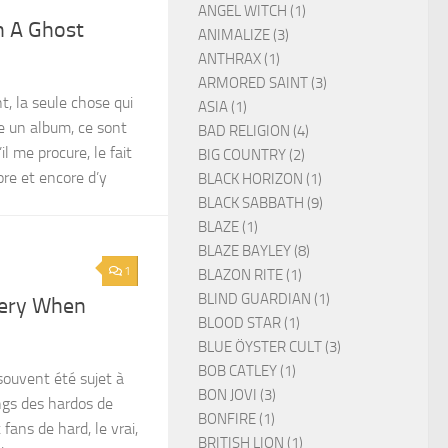
ANGEL WITCH (1)
n A Ghost
ANIMALIZE (3)
ANTHRAX (1)
ARMORED SAINT (3)
nt, la seule chose qui
ASIA (1)
e un album, ce sont
BAD RELIGION (4)
l me procure, le fait
BIG COUNTRY (2)
re et encore d’y
BLACK HORIZON (1)
BLACK SABBATH (9)
BLAZE (1)
BLAZE BAYLEY (8)
1
BLAZON RITE (1)
BLIND GUARDIAN (1)
pery When
BLOOD STAR (1)
BLUE ÖYSTER CULT (3)
BOB CATLEY (1)
 souvent été sujet à
BON JOVI (3)
ngs des hardos de
BONFIRE (1)
fans de hard, le vrai,
BRITISH LION (1)