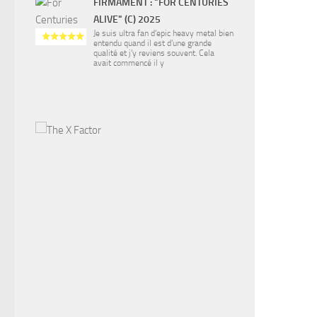
FIRMAMENT : "FOR CENTURIES
ALIVE" (C) 2025
Je suis ultra fan d’epic heavy metal bien
entendu quand il est d’une grande
qualité et j’y reviens souvent. Cela
avait commencé il y