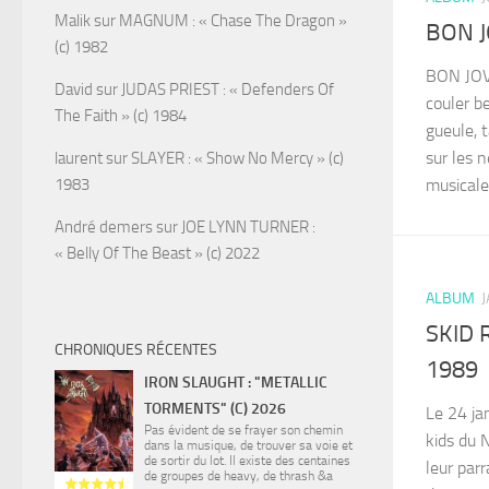
Malik
sur
MAGNUM : « Chase The Dragon »
BON JO
(c) 1982
BON JOVI
David
sur
JUDAS PRIEST : « Defenders Of
couler b
The Faith » (c) 1984
gueule, 
sur les 
laurent
sur
SLAYER : « Show No Mercy » (c)
1983
musicalem
André demers
sur
JOE LYNN TURNER :
« Belly Of The Beast » (c) 2022
ALBUM
J
SKID R
CHRONIQUES RÉCENTES
1989
IRON SLAUGHT : "METALLIC
TORMENTS" (C) 2026
Le 24 ja
Pas évident de se frayer son chemin
kids du 
dans la musique, de trouver sa voie et
de sortir du lot. Il existe des centaines
leur parr
de groupes de heavy, de thrash &a