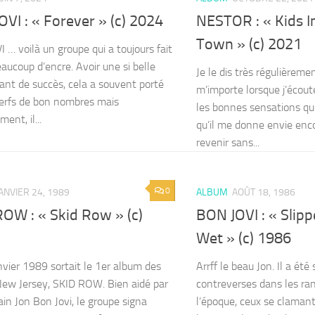
VI : « Forever » (c) 2024
NESTOR : « Kids I
Town » (c) 2021
 … voilà un groupe qui a toujours fait
eaucoup d’encre. Avoir une si belle
Je le dis très régulièreme
tant de succès, cela a souvent porté
m’importe lorsque j’écout
nerfs de bon nombres mais
les bonnes sensations qu’i
ent, il...
qu’il me donne envie enco
revenir sans...
0
ANVIER 24, 1989
ALBUM
AOÛT 18, 1986
OW : « Skid Row » (c)
BON JOVI : « Slip
Wet » (c) 1986
nvier 1989 sortait le 1er album des
Arrff le beau Jon. Il a été
New Jersey, SKID ROW. Bien aidé par
contreverses dans les ra
ain Jon Bon Jovi, le groupe signa
l’époque, ceux se clamant 