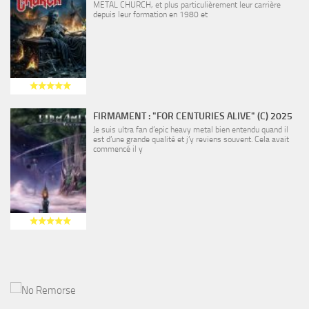
METAL CHURCH, et plus particulièrement leur carrière
depuis leur formation en 1980 et
FIRMAMENT : "FOR CENTURIES ALIVE" (C) 2025
Je suis ultra fan d’epic heavy metal bien entendu quand il
est d’une grande qualité et j’y reviens souvent. Cela avait
commencé il y