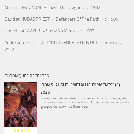
Malik
sur
MAGNUM : « Chase The Dragon » (c) 1982
David
sur
JUDAS PRIEST : « Defenders Of The Faith » (c) 1984
laurent
sur
SLAYER : « Show No Mercy » (c) 1983
André demers
sur
JOE LYNN TURNER : « Belly Of The Beast » (c)
2022
CHRONIQUES RÉCENTES
IRON SLAUGHT : "METALLIC TORMENTS" (C)
2026
Pas évident de se frayer son chemin dans la musique, de
trouver sa voie et de sortir du lot. Il existe des centaines de
groupes de heavy, de thrash &a