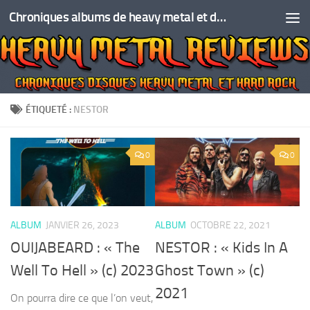
Chroniques albums de heavy metal et de hard rock
Skip to content
ÉTIQUETÉ :
NESTOR
0
0
ALBUM
JANVIER 26, 2023
ALBUM
OCTOBRE 22, 2021
OUIJABEARD : « The
NESTOR : « Kids In A
Well To Hell » (c) 2023
Ghost Town » (c)
2021
On pourra dire ce que l’on veut,