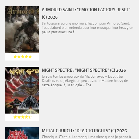
ARMORED SAINT : "EMOTION FACTORY RESET"
(C) 2026
J’ai toujours eu une énorme affection pour Armored Saint.
Tout d’abord bien entendu pour leur musique, leur heavy un
peu à part avec une f
NIGHT SPECTRE : "NIGHT SPECTRE" (C) 2026
Je suis tombé amoureux de Maiden avec « Live After
Death », et si j’élargis un peu , avec le Maiden heavy de
cette époque là, la trilogie « The
METAL CHURCH : "DEAD TO RIGHTS" (C) 2026
Chaotique. C’est le 1er mot qui me vient quand je pense à