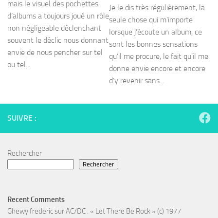
mais le visuel des pochettes
Je le dis très régulièrement, la
d’albums a toujours joué un rôle
seule chose qui m’importe
non négligeable déclenchant
lorsque j’écoute un album, ce
souvent le déclic nous donnant
sont les bonnes sensations
envie de nous pencher sur tel
qu’il me procure, le fait qu’il me
ou tel...
donne envie encore et encore
d’y revenir sans...
SUIVRE :
Rechercher
Rechercher
Recent Comments
Ghewy frederic
sur
AC/DC : « Let There Be Rock » (c) 1977