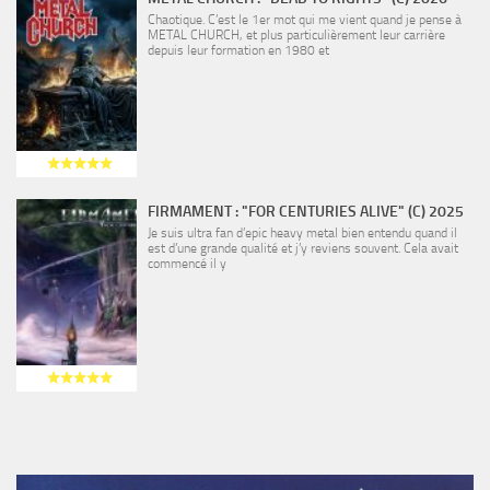
Chaotique. C’est le 1er mot qui me vient quand je pense à
METAL CHURCH, et plus particulièrement leur carrière
depuis leur formation en 1980 et
FIRMAMENT : "FOR CENTURIES ALIVE" (C) 2025
Je suis ultra fan d’epic heavy metal bien entendu quand il
est d’une grande qualité et j’y reviens souvent. Cela avait
commencé il y