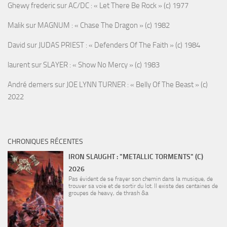
Ghewy frederic
sur
AC/DC : « Let There Be Rock » (c) 1977
Malik
sur
MAGNUM : « Chase The Dragon » (c) 1982
David
sur
JUDAS PRIEST : « Defenders Of The Faith » (c) 1984
laurent
sur
SLAYER : « Show No Mercy » (c) 1983
André demers
sur
JOE LYNN TURNER : « Belly Of The Beast » (c)
2022
CHRONIQUES RÉCENTES
IRON SLAUGHT : "METALLIC TORMENTS" (C)
2026
Pas évident de se frayer son chemin dans la musique, de
trouver sa voie et de sortir du lot. Il existe des centaines de
groupes de heavy, de thrash &a