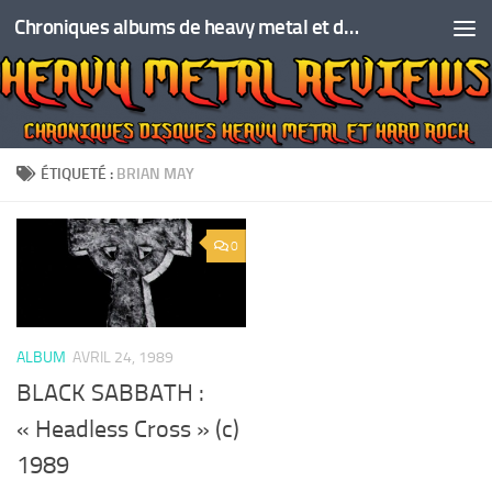
Chroniques albums de heavy metal et de hard rock
Skip to content
ÉTIQUETÉ :
BRIAN MAY
0
ALBUM
AVRIL 24, 1989
BLACK SABBATH :
« Headless Cross » (c)
1989