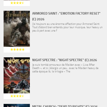
ARMORED SAINT : "EMOTION FACTORY RESET"
(C) 2026
J’ai toujours eu une énorme affection pour Armored Saint.
Tout d’abord bien entendu pour leur musique, leur heavy un
peu à part avec une f
NIGHT SPECTRE : "NIGHT SPECTRE" (C) 2026
Je suis tombé amoureux de Maiden avec « Live After
Death », et si j’élargis un peu , avec le Maiden heavy de
cette époque là, la trilogie « The
METAL CHURCH : "DEAD TO RIGHTS" (C) 2026