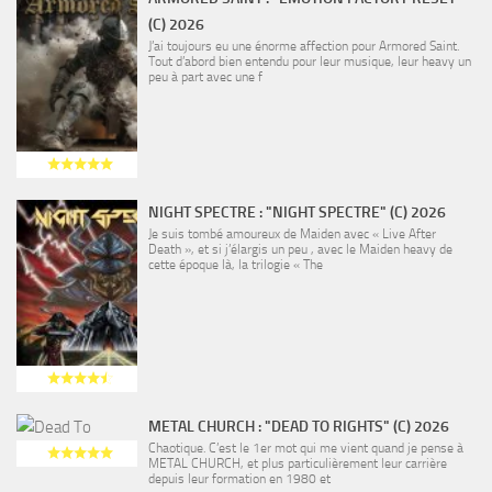
(C) 2026
J’ai toujours eu une énorme affection pour Armored Saint.
Tout d’abord bien entendu pour leur musique, leur heavy un
peu à part avec une f
NIGHT SPECTRE : "NIGHT SPECTRE" (C) 2026
Je suis tombé amoureux de Maiden avec « Live After
Death », et si j’élargis un peu , avec le Maiden heavy de
cette époque là, la trilogie « The
METAL CHURCH : "DEAD TO RIGHTS" (C) 2026
Chaotique. C’est le 1er mot qui me vient quand je pense à
METAL CHURCH, et plus particulièrement leur carrière
depuis leur formation en 1980 et