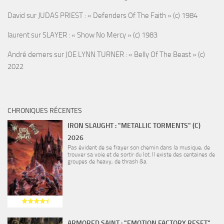
David
sur
JUDAS PRIEST : « Defenders Of The Faith » (c) 1984
laurent
sur
SLAYER : « Show No Mercy » (c) 1983
André demers
sur
JOE LYNN TURNER : « Belly Of The Beast » (c)
2022
CHRONIQUES RÉCENTES
IRON SLAUGHT : "METALLIC TORMENTS" (C)
2026
Pas évident de se frayer son chemin dans la musique, de
trouver sa voie et de sortir du lot. Il existe des centaines de
groupes de heavy, de thrash &a
ARMORED SAINT : "EMOTION FACTORY RESET"