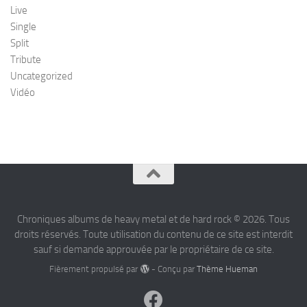
Live
Single
Split
Tribute
Uncategorized
Vidéo
Chroniques albums de heavy metal et de hard rock © 2026. Tous
droits réservés. Toute utilisation du contenu de ce site est interdit
sauf si demande approuvée par le propriétaire de ce site.
Fièrement propulsé par
- Conçu par
Thème Hueman