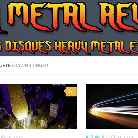
UETÉ :
DAWNBRINGER
0
UIN 18, 2021
ALBUM
JUILLET 31, 2020