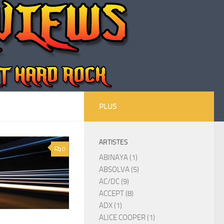
PLUS
ARTISTES
0
ABINAYA (1)
ABSOLVA (5)
AC/DC (9)
ACCEPT (8)
ADX (1)
ALICE COOPER (1)