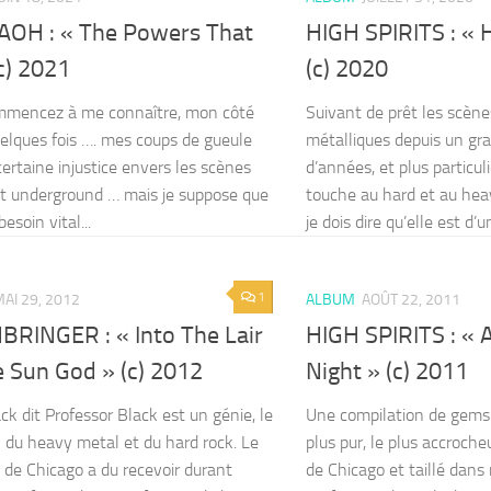
OH : « The Powers That
HIGH SPIRITS : « 
c) 2021
(c) 2020
mmencez à me connaître, mon côté
Suivant de prêt les scèn
uelques fois …. mes coups de gueule
métalliques depuis un g
certaine injustice envers les scènes
d’années, et plus particu
et underground … mais je suppose que
touche au hard et au heav
besoin vital...
je dois dire qu’elle est d’un
1
AI 29, 2012
ALBUM
AOÛT 22, 2011
RINGER : « Into The Lair
HIGH SPIRITS : « 
e Sun God » (c) 2012
Night » (c) 2011
ck dit Professor Black est un génie, le
Une compilation de gems
 du heavy metal et du hard rock. Le
plus pur, le plus accroche
 de Chicago a du recevoir durant
de Chicago et taillé dans