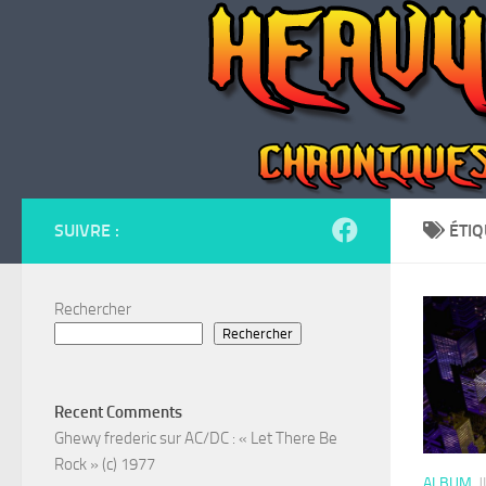
Skip to content
SUIVRE :
ÉTIQ
Rechercher
Rechercher
Recent Comments
Ghewy frederic
sur
AC/DC : « Let There Be
Rock » (c) 1977
ALBUM
J