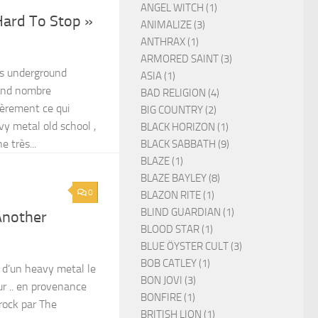
ANGEL WITCH (1)
Hard To Stop »
ANIMALIZE (3)
ANTHRAX (1)
ARMORED SAINT (3)
es underground
ASIA (1)
rand nombre
BAD RELIGION (4)
lièrement ce qui
BIG COUNTRY (2)
y metal old school ,
BLACK HORIZON (1)
e très...
BLACK SABBATH (9)
BLAZE (1)
BLAZE BAYLEY (8)
0
BLAZON RITE (1)
BLIND GUARDIAN (1)
Another
BLOOD STAR (1)
BLUE ÖYSTER CULT (3)
BOB CATLEY (1)
 d’un heavy metal le
BON JOVI (3)
ur .. en provenance
BONFIRE (1)
 rock par The
BRITISH LION (1)