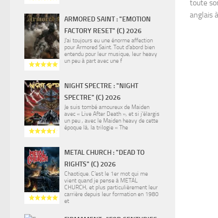
toute so
anglais à
ARMORED SAINT : "EMOTION
FACTORY RESET" (C) 2026
J’ai toujours eu une énorme affection
pour Armored Saint. Tout d’abord bien
entendu pour leur musique, leur heavy
un peu à part avec une f
NIGHT SPECTRE : "NIGHT
SPECTRE" (C) 2026
Je suis tombé amoureux de Maiden
avec « Live After Death », et si j’élargis
un peu , avec le Maiden heavy de cette
époque là, la trilogie « The
METAL CHURCH : "DEAD TO
RIGHTS" (C) 2026
Chaotique. C’est le 1er mot qui me
vient quand je pense à METAL
CHURCH, et plus particulièrement leur
carrière depuis leur formation en 1980
et