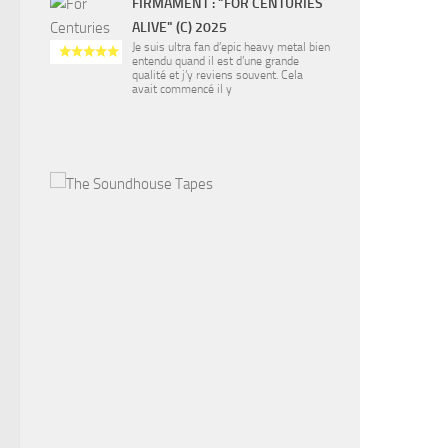
FIRMAMENT : "FOR CENTURIES
ALIVE" (C) 2025
Je suis ultra fan d’epic heavy metal bien
entendu quand il est d’une grande
qualité et j’y reviens souvent. Cela
avait commencé il y