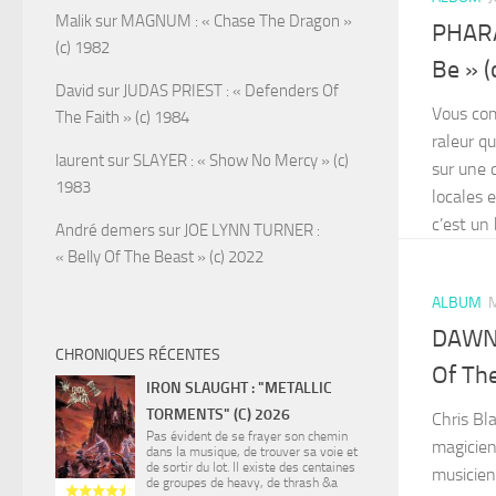
Malik
sur
MAGNUM : « Chase The Dragon »
PHARA
(c) 1982
Be » (
David
sur
JUDAS PRIEST : « Defenders Of
Vous co
The Faith » (c) 1984
raleur q
laurent
sur
SLAYER : « Show No Mercy » (c)
sur une 
1983
locales 
c’est un 
André demers
sur
JOE LYNN TURNER :
« Belly Of The Beast » (c) 2022
ALBUM
M
DAWNB
CHRONIQUES RÉCENTES
Of Th
IRON SLAUGHT : "METALLIC
TORMENTS" (C) 2026
Chris Bla
Pas évident de se frayer son chemin
magicien
dans la musique, de trouver sa voie et
de sortir du lot. Il existe des centaines
musicien
de groupes de heavy, de thrash &a