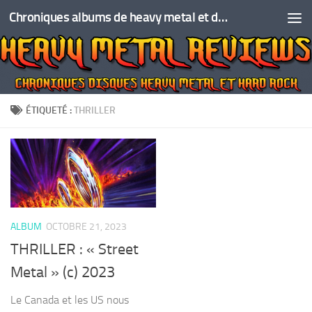
Chroniques albums de heavy metal et de hard rock
Skip to content
ÉTIQUETÉ :
THRILLER
ALBUM
OCTOBRE 21, 2023
THRILLER : « Street
Metal » (c) 2023
Le Canada et les US nous