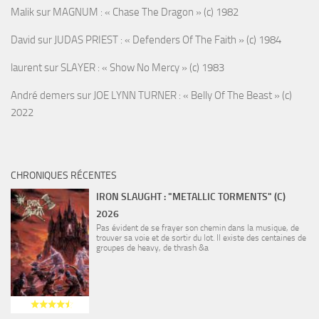
Malik
sur
MAGNUM : « Chase The Dragon » (c) 1982
David
sur
JUDAS PRIEST : « Defenders Of The Faith » (c) 1984
laurent
sur
SLAYER : « Show No Mercy » (c) 1983
André demers
sur
JOE LYNN TURNER : « Belly Of The Beast » (c)
2022
CHRONIQUES RÉCENTES
IRON SLAUGHT : "METALLIC TORMENTS" (C)
2026
Pas évident de se frayer son chemin dans la musique, de
trouver sa voie et de sortir du lot. Il existe des centaines de
groupes de heavy, de thrash &a