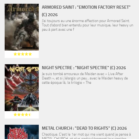
ARMORED SAINT : "EMOTION FACTORY RESET"
(C) 2026
J’ai toujours eu une énorme affection pour Armored Saint.
Tout d’abord bien entendu pour leur musique, leur heavy un
peu à part avec une f
NIGHT SPECTRE : "NIGHT SPECTRE" (C) 2026
Je suis tombé amoureux de Maiden avec « Live After
Death », et si j’élargis un peu , avec le Maiden heavy de
cette époque là, la trilogie « The
METAL CHURCH : "DEAD TO RIGHTS" (C) 2026
Chaotique. C’est le 1er mot qui me vient quand je pense à
METAL CHURCH, et plus particulièrement leur carrière