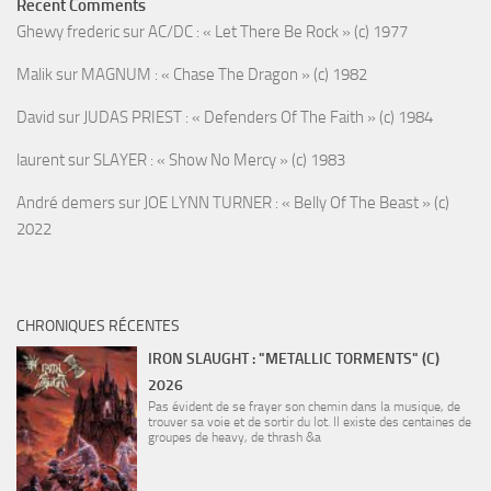
Recent Comments
Ghewy frederic
sur
AC/DC : « Let There Be Rock » (c) 1977
Malik
sur
MAGNUM : « Chase The Dragon » (c) 1982
David
sur
JUDAS PRIEST : « Defenders Of The Faith » (c) 1984
laurent
sur
SLAYER : « Show No Mercy » (c) 1983
André demers
sur
JOE LYNN TURNER : « Belly Of The Beast » (c)
2022
CHRONIQUES RÉCENTES
IRON SLAUGHT : "METALLIC TORMENTS" (C)
2026
Pas évident de se frayer son chemin dans la musique, de
trouver sa voie et de sortir du lot. Il existe des centaines de
groupes de heavy, de thrash &a