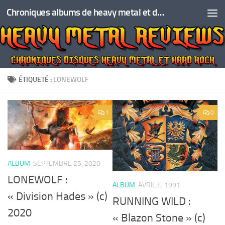
Chroniques albums de heavy metal et de hard rock
Skip to content
ÉTIQUETÉ :
LONEWOLF
1
0
ALBUM
SEPTEMBRE 25, 2020
LONEWOLF :
ALBUM
AVRIL 4, 1991
« Division Hades » (c)
RUNNING WILD :
2020
« Blazon Stone » (c)