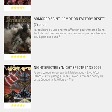
ARMORED SAINT : "EMOTION FACTORY RESET"
(C) 2026
J’ai toujours eu une énorme affection pour Armored Saint.
Tout d’abord bien entendu pour leur musique, leur heavy un
peu à part avec une f
NIGHT SPECTRE : "NIGHT SPECTRE" (C) 2026
Je suis tombé amoureux de Maiden avec « Live After
Death », et si j’élargis un peu , avec le Maiden heavy de
cette époque là, la trilogie « The