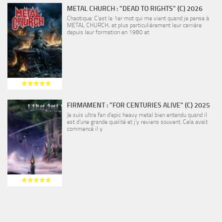
METAL CHURCH : "DEAD TO RIGHTS" (C) 2026
Chaotique. C’est le 1er mot qui me vient quand je pense à
METAL CHURCH, et plus particulièrement leur carrière
depuis leur formation en 1980 et
FIRMAMENT : "FOR CENTURIES ALIVE" (C) 2025
Je suis ultra fan d’epic heavy metal bien entendu quand il
est d’une grande qualité et j’y reviens souvent. Cela avait
commencé il y