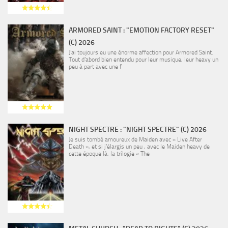
ARMORED SAINT : "EMOTION FACTORY RESET"
(C) 2026
J’ai toujours eu une énorme affection pour Armored Saint.
Tout d’abord bien entendu pour leur musique, leur heavy un
peu à part avec une f
NIGHT SPECTRE : "NIGHT SPECTRE" (C) 2026
Je suis tombé amoureux de Maiden avec « Live After
Death », et si j’élargis un peu , avec le Maiden heavy de
cette époque là, la trilogie « The