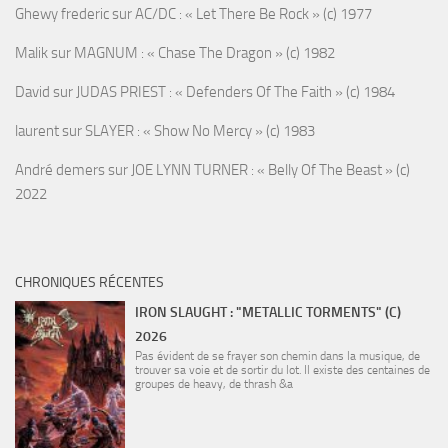
Ghewy frederic
sur
AC/DC : « Let There Be Rock » (c) 1977
Malik
sur
MAGNUM : « Chase The Dragon » (c) 1982
David
sur
JUDAS PRIEST : « Defenders Of The Faith » (c) 1984
laurent
sur
SLAYER : « Show No Mercy » (c) 1983
André demers
sur
JOE LYNN TURNER : « Belly Of The Beast » (c)
2022
CHRONIQUES RÉCENTES
IRON SLAUGHT : "METALLIC TORMENTS" (C)
2026
Pas évident de se frayer son chemin dans la musique, de
trouver sa voie et de sortir du lot. Il existe des centaines de
groupes de heavy, de thrash &a