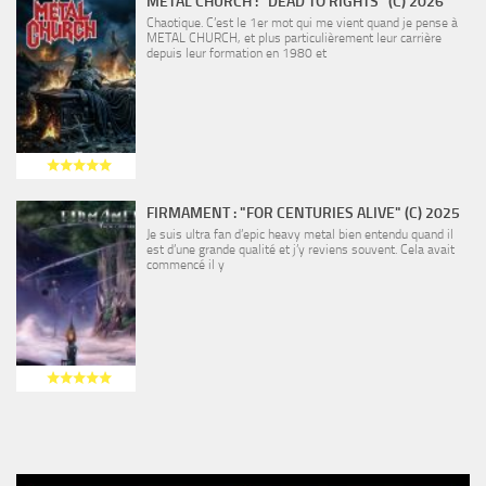
METAL CHURCH : "DEAD TO RIGHTS" (C) 2026
Chaotique. C’est le 1er mot qui me vient quand je pense à
METAL CHURCH, et plus particulièrement leur carrière
depuis leur formation en 1980 et
FIRMAMENT : "FOR CENTURIES ALIVE" (C) 2025
Je suis ultra fan d’epic heavy metal bien entendu quand il
est d’une grande qualité et j’y reviens souvent. Cela avait
commencé il y